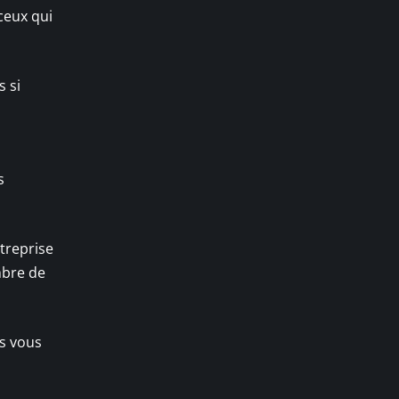
ceux qui
s si
s
treprise
mbre de
rs vous