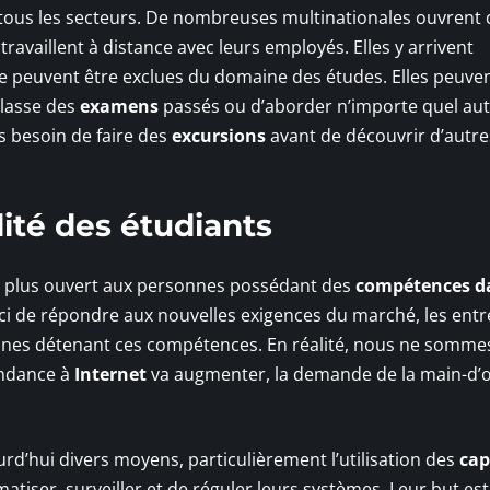
tous les secteurs. De nombreuses multinationales ouvrent 
availlent à distance avec leurs employés. Elles y arrivent
 peuvent être exclues du domaine des études. Elles peuven
classe des
examens
passés ou d’aborder n’importe quel autr
us besoin de faire des
excursions
avant de découvrir d’autre
ité des étudiants
e plus ouvert aux personnes possédant des
compétences da
ci de répondre aux nouvelles exigences du marché, les entr
nnes détenant ces compétences. En réalité, nous ne somme
endance à
Internet
va augmenter, la demande de la main-d
rd’hui divers moyens, particulièrement l’utilisation des
cap
atiser, surveiller et de réguler leurs systèmes. Leur but est