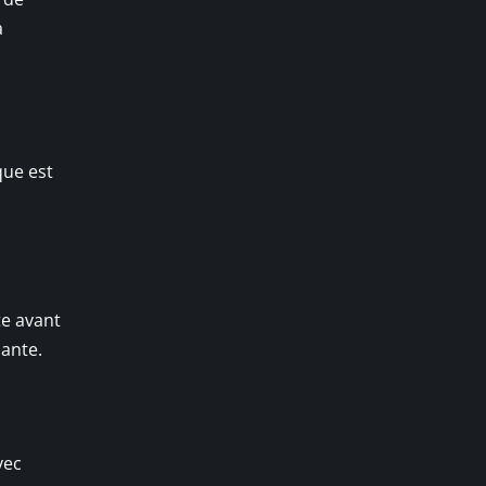
a
que est
te avant
sante.
vec