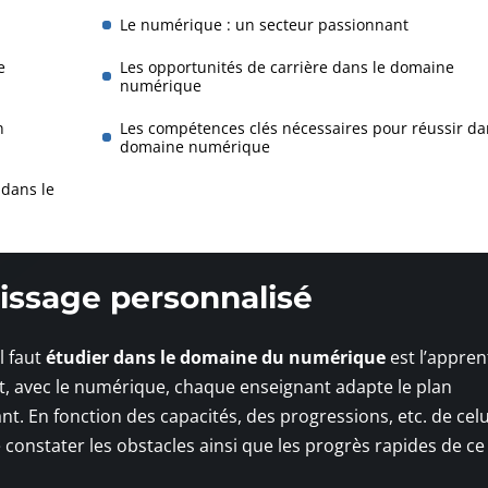
Le numérique : un secteur passionnant
e
Les opportunités de carrière dans le domaine
numérique
n
Les compétences clés nécessaires pour réussir da
domaine numérique
 dans le
tissage personnalisé
l faut
étudier dans le domaine du numérique
est l’appren
fet, avec le numérique, chaque enseignant adapte le plan
. En fonction des capacités, des progressions, etc. de celui-
 constater les obstacles ainsi que les progrès rapides de ce