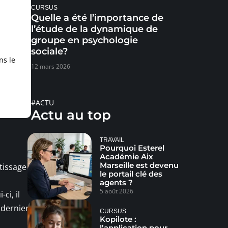
CURSUS
Quelle a été l’importance de
l’étude de la dynamique de
groupe en psychologie
sociale?
ns le
12 mars 2026
#ACTU
Actu au top
TRAVAIL
Pourquoi Esterel
Académie Aix
Marseille est devenu
tissage
le portail clé des
agents ?
5 août 2026
ci, il
 dernier.
CURSUS
Kopilote :
l’application pour