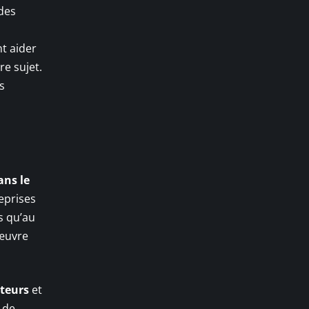
des
t aider
e sujet.
s
ns le
eprises
s qu’au
’œuvre
teurs
et
 de