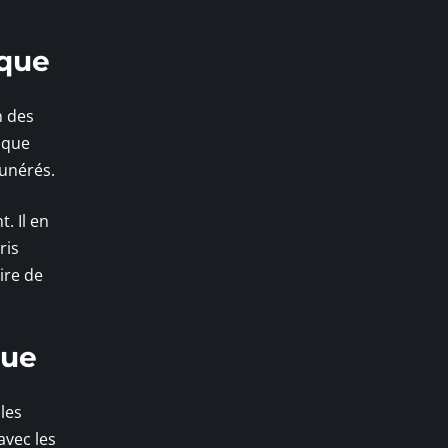
ique
n des
ique
unérés.
. Il en
ris
ire de
que
les
avec les