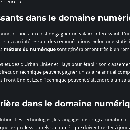
ez heureux.
ressants dans le domaine numér
onne, et une autre est de gagner un salaire intéressant. L’u
le niveau intéressant des rémunérations. Selon une statist
es
métiers du numérique
sont généralement très bien rém
es études d’Urban Linker et Hays pour établir son classement
 direction technique peuvent gagner un salaire annuel comp
s Front-End et Lead Technique peuvent s’attendre à un sala
rrière dans le domaine numéri
lution. Les technologies, les langages de programmation et 
e que les professionnels du numérique doivent rester à jour 