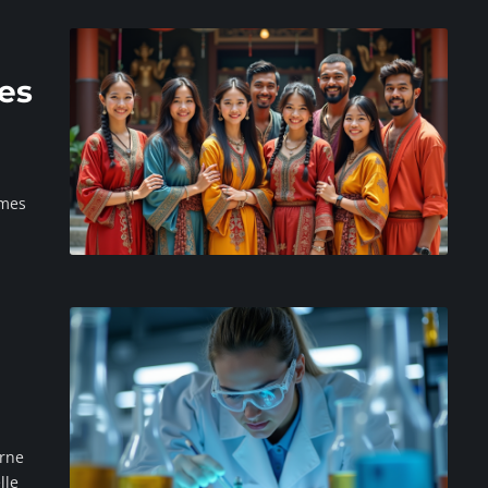
les
umes
arne
lle