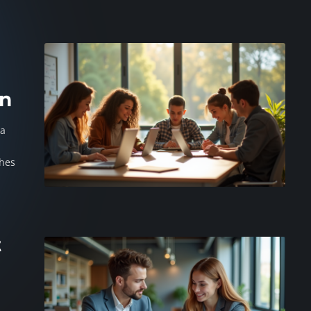
on
la
ches
t