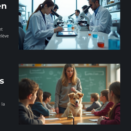
en
et
élève
s
 la