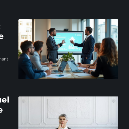
:
e
gnant
s
uel
e