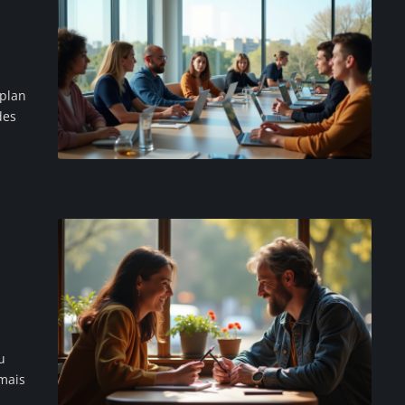
 plan
des
u
mais