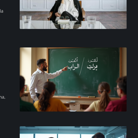
la
,
ma,