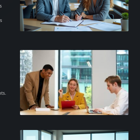
s
es
ts.