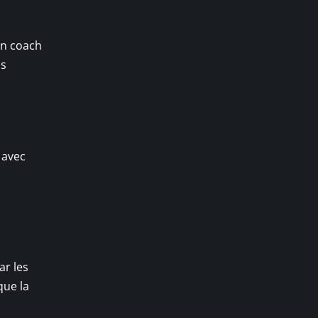
Un coach
us
 avec
ar les
que la