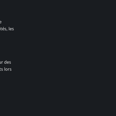
e
tés, les
ur des
s lors