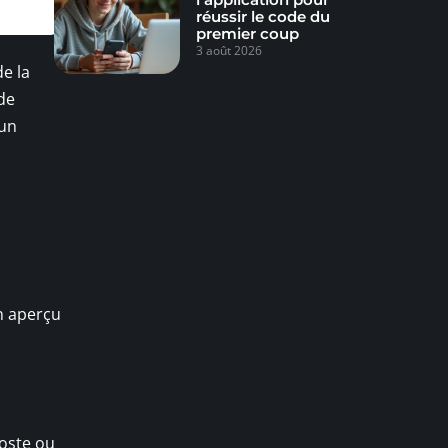
réussir le code du
premier coup
3 août 2026
de la
 de
 un
un aperçu
poste ou