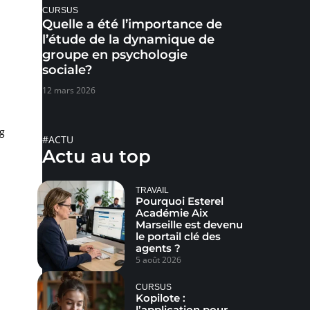
CURSUS
Quelle a été l’importance de
l’étude de la dynamique de
groupe en psychologie
sociale?
12 mars 2026
g
#ACTU
Actu au top
TRAVAIL
Pourquoi Esterel
Académie Aix
Marseille est devenu
le portail clé des
agents ?
5 août 2026
CURSUS
Kopilote :
l’application pour