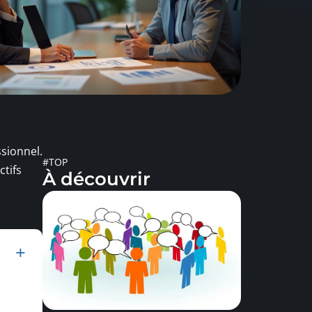
sionnel.
#TOP
tifs
À découvrir