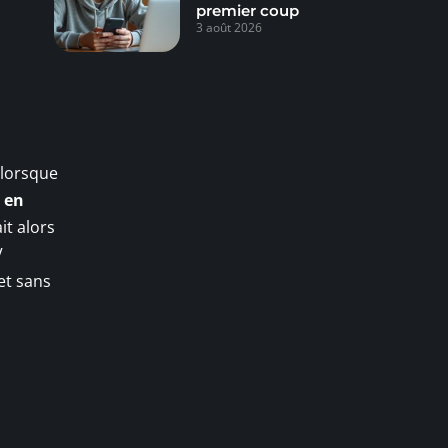
premier coup
3 août 2026
 lorsque
r en
ait alors
V
et sans