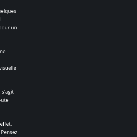
quelques
i
 pour un
une
isuelle
s’agit
oute
effet,
. Pensez