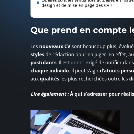
Quelles sont les tendances actuelles en matiè
design et de mise en page des CV ?
Que prend en compte le
Les
nouveaux
CV
sont beaucoup plus, évolué
styles
de rédaction pour en juger. En effet, au
postulants
. Il est donc : exigé de notifier dan
chaque individu
. Il peut s’agir
d’atouts pers
aux
qualités
les plus recherchées outre les
d
Lire également :
À qui s'adresser pour réal