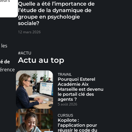
teurs
Quelle a été l’importance de
l’étude de la dynamique de
groupe en psychologie
sociale?
12 mars 2026
 les
#ACTU
Actu au top
té de
férence
TRAVAIL
Pourquoi Esterel
Académie Aix
Marseille est devenu
le portail clé des
agents ?
5 août 2026
CURSUS
Kopilote :
l’application pour
réussir le code du