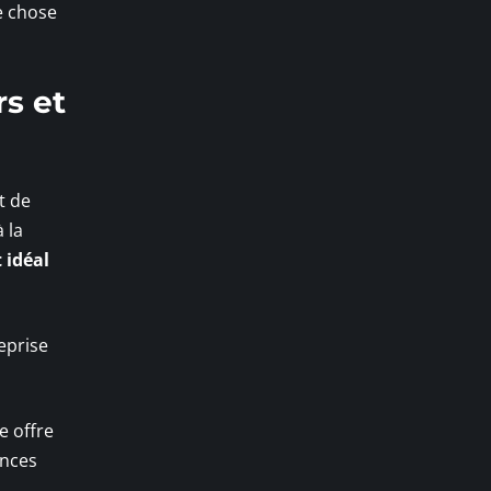
e chose
s et
t de
 la
 idéal
eprise
e offre
nces