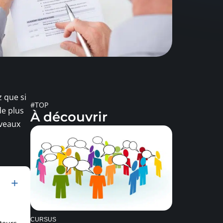
z que si
#TOP
de plus
À découvrir
uveaux
CURSUS