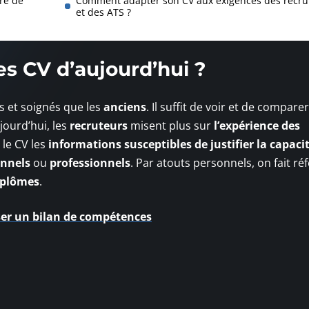
re de
Comment adapter son CV aux exigences des recru
et des ATS ?
s CV d’aujourd’hui ?
s et soignés que les
anciens
. Il suffit de voir et de comparer
jourd’hui, les
recruteurs
misent plus sur
l’expérience des
s le CV les
informations susceptibles de justifier la capaci
onnels
ou
professionnels
. Par atouts personnels, on fait ré
iplômes
.
iser un bilan de compétences