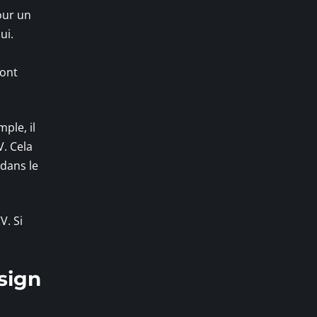
our un
ui.
ont
ple, il
V. Cela
dans le
V. Si
sign