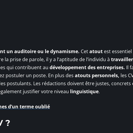
vant un auditoire ou le dynamisme.
Cet
atout
est essentiel
re la prise de parole, il y a l’aptitude de l’individu à
travaille
oses qui contribuent au
développement des entreprises.
Il f
ez postuler un poste. En plus des
atouts personnels,
les C
es postulants. Les rédactions doivent être justes, concrets 
également justifier votre niveau
linguistique
.
ines d’un terme oublié
V ?