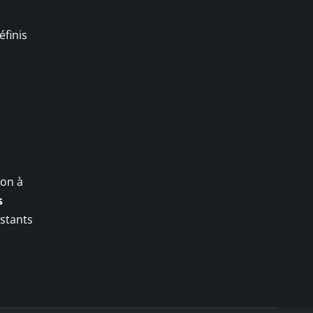
éfinis
ion à
s
nstants