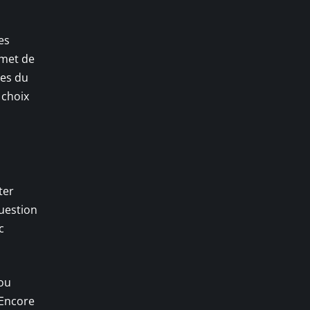
es
rmet de
ges du
 choix
ter
question
c
 ou
 Encore