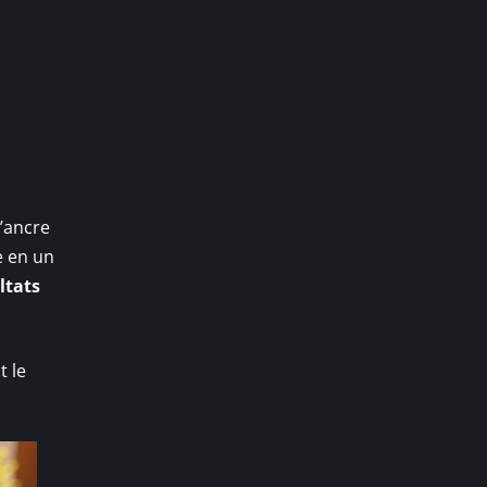
s’ancre
re en un
ltats
t le