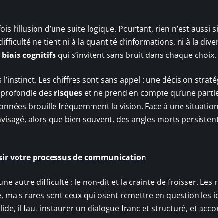
s l’illusion d’une suite logique. Pourtant, rien n’est aussi s
ficulté ne tient ni à la quantité d’informations, ni à la dive
s
biais cognitifs
qui s’invitent sans bruit dans chaque choix.
’instinct. Les chiffres sont sans appel : une décision strat
approfondie des
risques
et ne prend en compte qu’une parti
onnées brouille fréquemment la vision. Face à une situatio
envisagé, alors que bien souvent, des angles morts persisten
ssir votre processus de communication
une autre difficulté : le non-dit et la crainte de froisser. Les
, mais rares sont ceux qui osent remettre en question les i
lide, il faut instaurer un dialogue franc et structuré, et acco