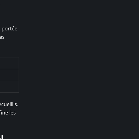
e
a portée
les
cueillis.
fine les
l