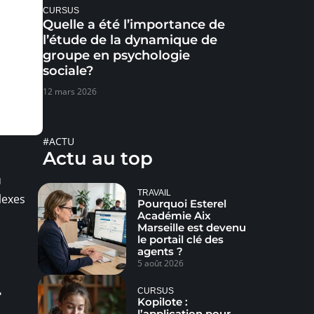
CURSUS
Quelle a été l’importance de
l’étude de la dynamique de
groupe en psychologie
sociale?
12 mars 2026
#ACTU
Actu au top
u
TRAVAIL
lexes
Pourquoi Esterel
Académie Aix
Marseille est devenu
le portail clé des
agents ?
5 août 2026
-
CURSUS
Kopilote :
l’application pour