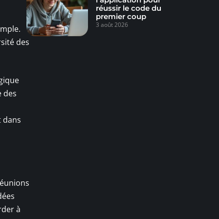
réussir le code du
premier coup
3 août 2026
imple.
rsité des
égique
e des
n
t dans
 réunions
dées
rder à