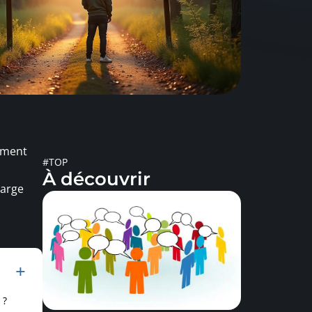
gement
#TOP
À découvrir
harge
 ?