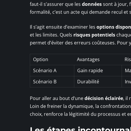
faut-il s’assurer que les
données
sont à jour, fi
formalité, c’est un acte qui demande recul et s
Il s’agit ensuite d’examiner les
options dispon
et les limites. Quels
risques potentiels
chaque 
permet d’éviter des erreurs coûteuses. Pour y v
Option
Avantages
Ri
Scénario A
Gain rapide
Ma
Scénario B
Durabilité
In
Pour aller au bout d’une
décision éclairée
, i
Loin de freiner la dynamique, la confrontation d
choix, renforce la légitimité du processus et 
Les étapes incontourna