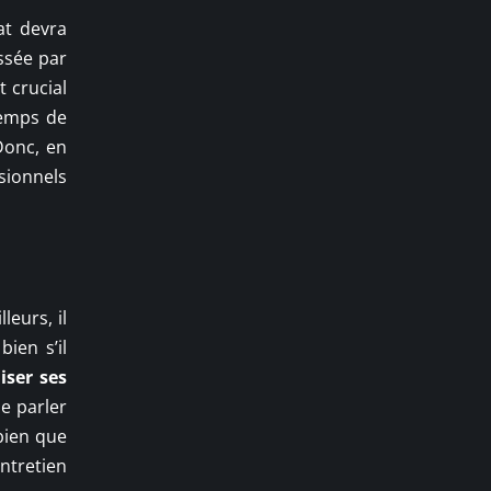
at devra
ssée par
t crucial
temps de
Donc, en
sionnels
leurs, il
ien s’il
ser ses
de parler
 bien que
ntretien