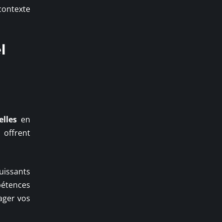
 contexte
l
elles
en
 offrent
uissants
pétences
ager vos