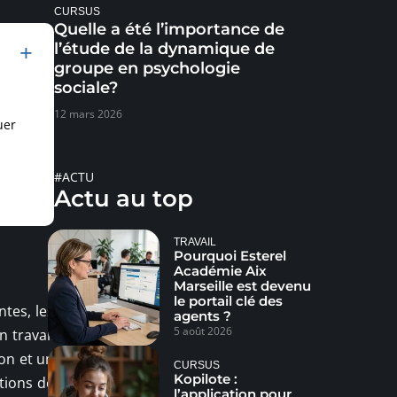
CURSUS
Quelle a été l’importance de
l’étude de la dynamique de
groupe en psychologie
sociale?
12 mars 2026
uer
#ACTU
Actu au top
TRAVAIL
Pourquoi Esterel
Académie Aix
Marseille est devenu
le portail clé des
ntes, les
agents ?
5 août 2026
 travail
on et un
CURSUS
Kopilote :
tions de
l’application pour