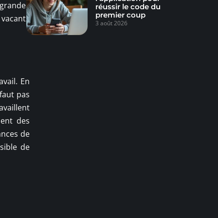
 grandes
réussir le code du
premier coup
s vacants
3 août 2026
vail. En
faut pas
vaillent
sent des
hances de
sible de