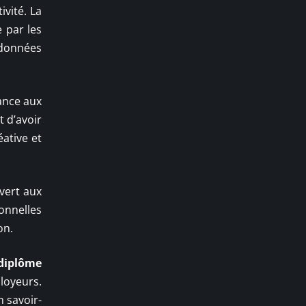
vité. La
 par les
 données
ance aux
t d’avoir
éative et
vert aux
onnelles
on.
diplôme
loyeurs.
n savoir-