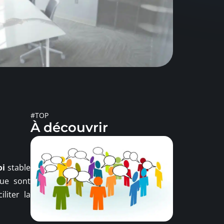
#TOP
À découvrir
oi
stable
que sont
liter la