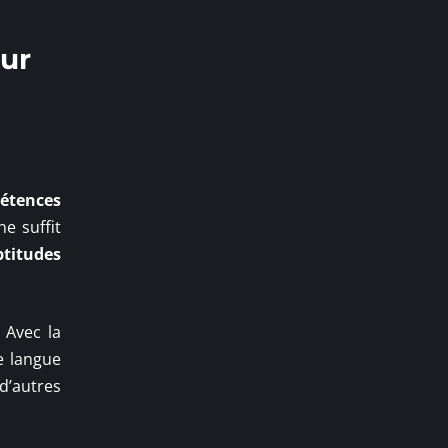
ur
étences
e suffit
ptitudes
 Avec la
e langue
d’autres