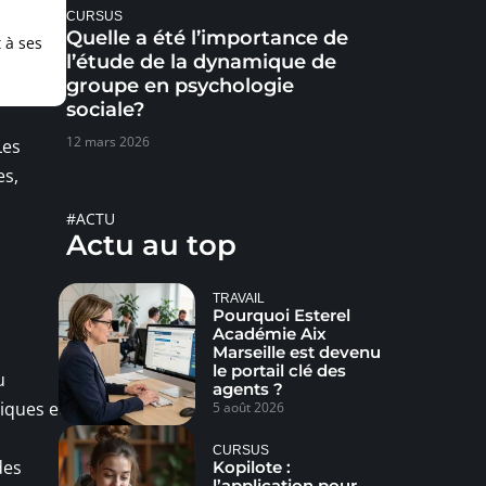
CURSUS
Quelle a été l’importance de
 à ses
l’étude de la dynamique de
groupe en psychologie
sociale?
12 mars 2026
Les
es,
#ACTU
Actu au top
TRAVAIL
Pourquoi Esterel
Académie Aix
Marseille est devenu
le portail clé des
u
agents ?
tiques et
5 août 2026
CURSUS
des
Kopilote :
l’application pour