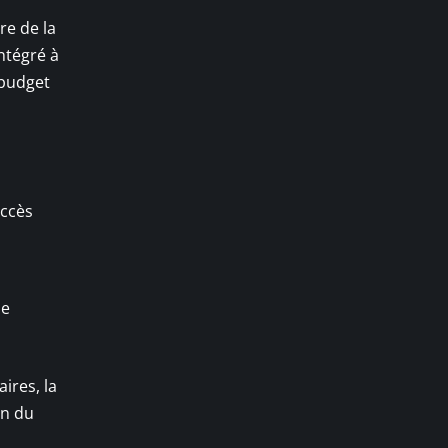
ire de la
intégré à
 budget
ccès
le
ires, la
on du