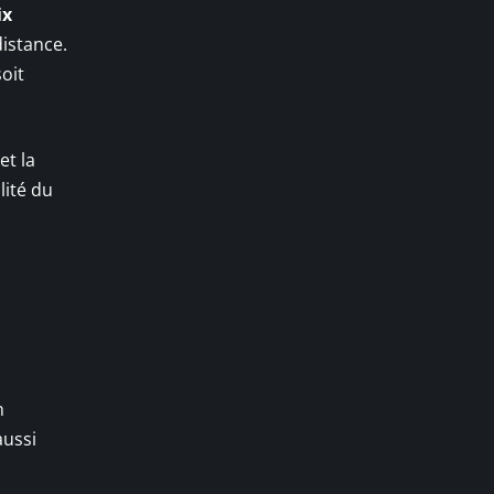
ix
distance.
soit
et la
lité du
n
aussi