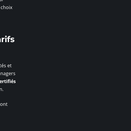
 choix
rifs
tés et
anagers
ertifiés
n.
sont