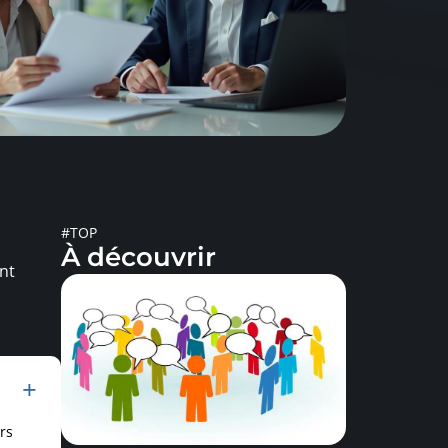
#TOP
À découvrir
nt
rs