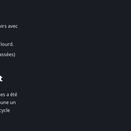
oirs avec
 lourd.
assées)
t
es a été
acune un
cycle