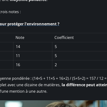
rois notes :
our protéger l'environnement ?
Note
Coefficient
14
5
11
5
16
2
oyenne pondérée : (14×5 + 11×5 + 16×2) / (5+5+2) = 157 / 12 =
mplet avec une dizaine de matières,
la différence peut attei
 d’une mention à une autre.