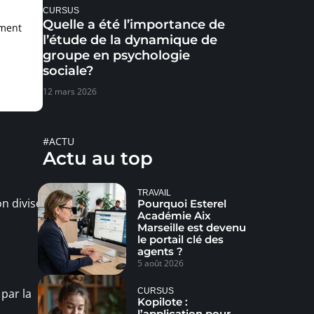
CURSUS
Quelle a été l’importance de
mment
l’étude de la dynamique de
groupe en psychologie
sociale?
12 mars 2026
#ACTU
Actu au top
TRAVAIL
n divise
Pourquoi Esterel
Académie Aix
Marseille est devenu
le portail clé des
agents ?
5 août 2026
CURSUS
 par la
Kopilote :
l’application pour