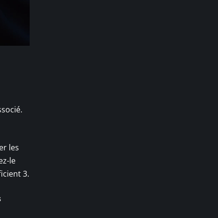
ssocié.
er les
ez-le
icient 3.
s