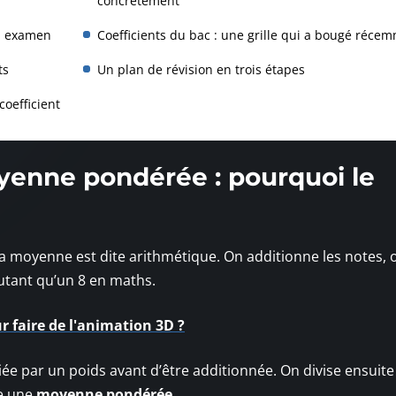
concrètement
un examen
Coefficients du bac : une grille qui a bougé réce
ts
Un plan de révision en trois étapes
coefficient
enne pondérée : pourquoi le
a moyenne est dite arithmétique. On additionne les notes, o
utant qu’un 8 en maths.
r faire de l'animation 3D ?
iée par un poids avant d’être additionnée. On divise ensuite
le une
moyenne pondérée
.