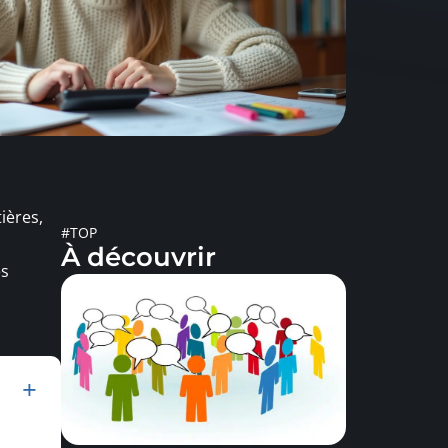
ières,
#TOP
À découvrir
es